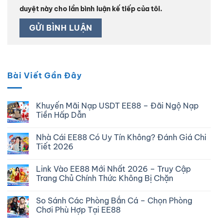
duyệt này cho lần bình luận kế tiếp của tôi.
Bài Viết Gần Đây
Khuyến Mãi Nạp USDT EE88 – Đãi Ngộ Nạp
Tiền Hấp Dẫn
Nhà Cái EE88 Có Uy Tín Không? Đánh Giá Chi
Tiết 2026
Link Vào EE88 Mới Nhất 2026 – Truy Cập
Trang Chủ Chính Thức Không Bị Chặn
So Sánh Các Phòng Bắn Cá – Chọn Phòng
Chơi Phù Hợp Tại EE88