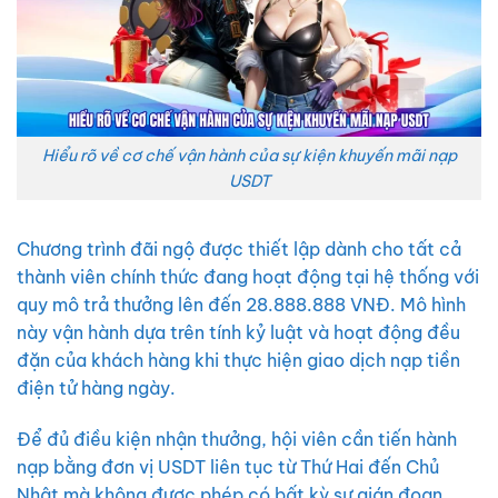
Hiểu rõ về cơ chế vận hành của sự kiện khuyến mãi nạp
USDT
Chương trình đãi ngộ được thiết lập dành cho tất cả
thành viên chính thức đang hoạt động tại hệ thống với
quy mô trả thưởng lên đến 28.888.888 VNĐ. Mô hình
này vận hành dựa trên tính kỷ luật và hoạt động đều
đặn của khách hàng khi thực hiện giao dịch nạp tiền
điện tử hàng ngày.
Để đủ điều kiện nhận thưởng, hội viên cần tiến hành
nạp bằng đơn vị USDT liên tục từ Thứ Hai đến Chủ
Nhật mà không được phép có bất kỳ sự gián đoạn