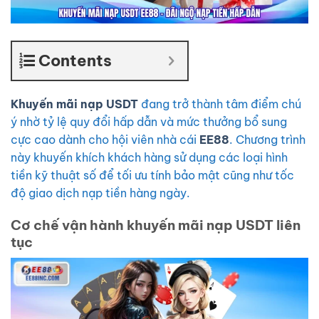
Contents
Khuyến mãi nạp USDT
đang trở thành tâm điểm chú
ý nhờ tỷ lệ quy đổi hấp dẫn và mức thưởng bổ sung
cực cao dành cho hội viên nhà cái
EE88
. Chương trình
này khuyến khích khách hàng sử dụng các loại hình
tiền kỹ thuật số để tối ưu tính bảo mật cũng như tốc
độ giao dịch nạp tiền hàng ngày.
Cơ chế vận hành khuyến mãi nạp USDT liên
tục