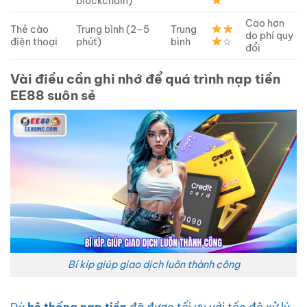
blockchain)
Cao hơn
Thẻ cào
Trung bình (2–5
Trung
do phí quy
điện thoại
phút)
bình
☆
đổi
Vài điều cần ghi nhớ để quá trình nạp tiền
EE88 suôn sẻ
Bí kíp giúp giao dịch luôn thành công
Dù
hệ thống nạp tiền
đã được tối ưu với tốc độ xử lý