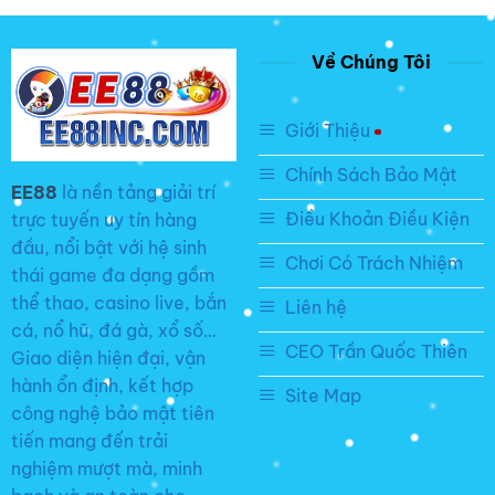
Về Chúng Tôi
Giới Thiệu
Chính Sách Bảo Mật
EE88
là nền tảng giải trí
Điều Khoản Điều Kiện
trực tuyến uy tín hàng
đầu, nổi bật với hệ sinh
Chơi Có Trách Nhiệm
thái game đa dạng gồm
thể thao, casino live, bắn
Liên hệ
cá, nổ hũ, đá gà, xổ số…
CEO Trần Quốc Thiên
Giao diện hiện đại, vận
hành ổn định, kết hợp
Site Map
công nghệ bảo mật tiên
tiến mang đến trải
nghiệm mượt mà, minh