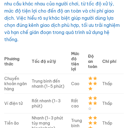
nhu cầu khác nhau của người chơi, từ tốc độ xử lý,
mức độ tiện lợi cho đến độ an toàn và chi phí giao
dịch. Việc hiểu rõ sự khác biệt giúp người dùng lựa
chọn đúng kênh giao dịch phù hợp, tối ưu trải nghiệm
và hạn chế gián đoạn trong quá trình sử dụng hệ
thống.
Mức
Độ
Phương
độ
Tốc độ xử lý
an
Chi phí
thức
tiện
toàn
lợi
Chuyển
Trung bình đến
khoản ngân
Cao
Thấp
nhanh (1–5 phút)
hàng
Rất nhanh (1–3
Rất
Ví điện tử
Thấp
phút)
cao
☆
Nhanh (1–3 phút
Trung
Tiền ảo
tùy mạng
Thấp
bình