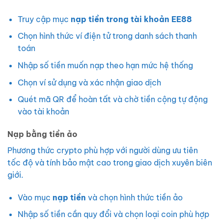
Truy cập mục
nạp tiền trong tài khoản EE88
Chọn hình thức ví điện tử trong danh sách thanh
toán
Nhập số tiền muốn nạp theo hạn mức hệ thống
Chọn ví sử dụng và xác nhận giao dịch
Quét mã QR để hoàn tất và chờ tiền cộng tự động
vào tài khoản
Nạp bằng tiền ảo
Phương thức crypto phù hợp với người dùng ưu tiên
tốc độ và tính bảo mật cao trong giao dịch xuyên biên
giới.
Vào mục
nạp tiền
và chọn hình thức tiền ảo
Nhập số tiền cần quy đổi và chọn loại coin phù hợp