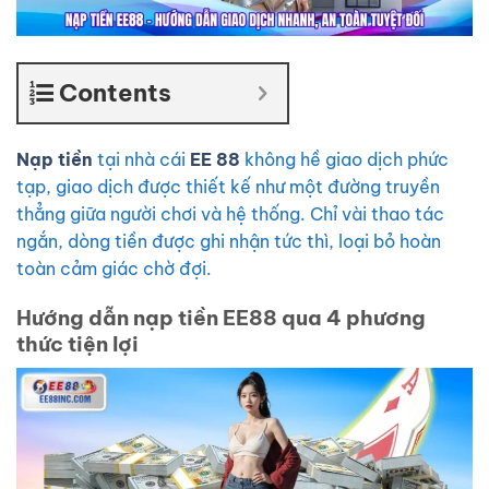
Contents
Nạp tiền
tại nhà cái
EE 88
không hề giao dịch phức
tạp, giao dịch được thiết kế như một đường truyền
thẳng giữa người chơi và hệ thống. Chỉ vài thao tác
ngắn, dòng tiền được ghi nhận tức thì, loại bỏ hoàn
toàn cảm giác chờ đợi.
Hướng dẫn nạp tiền EE88 qua 4 phương
thức tiện lợi