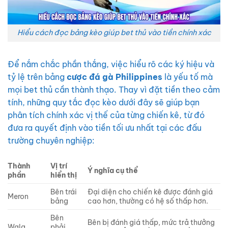
Hiểu cách đọc bảng kèo giúp bet thủ vào tiền chính xác
Để nắm chắc phần thắng, việc hiểu rõ các ký hiệu và
tỷ lệ trên bảng
cược đá gà Philippines
là yếu tố mà
mọi bet thủ cần thành thạo. Thay vì đặt tiền theo cảm
tính, những quy tắc đọc kèo dưới đây sẽ giúp bạn
phân tích chính xác vị thế của từng chiến kê, từ đó
đưa ra quyết định vào tiền tối ưu nhất tại các đấu
trường chuyên nghiệp:
Thành
Vị trí
Ý nghĩa cụ thể
phần
hiển thị
Bên trái
Đại diện cho chiến kê được đánh giá
Meron
bảng
cao hơn, thường có hệ số thấp hơn.
Bên
Bên bị đánh giá thấp, mức trả thưởng
Wala
phải