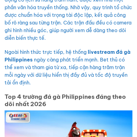
phần văn hóa truyền thống. Nhờ vậy, quy trình tổ chức
được chuẩn hóa với trọng tài độc lập, kết quả công
bố rõ ràng sau từng trận. Các trận đấu đều có camera
ghi hình nhiều góc, giúp người xem dễ dàng theo dõi
diễn biến thực tế.
Ngoài hình thức trực tiếp, hệ thống
livestream đá gà
Philippines
ngày càng phát triển mạnh. Bet thủ có
thể xem và tham gia từ xa, tiếp cận hàng trăm trận
mỗi ngày với dữ liệu hiển thị đầy đủ và tốc độ truyền
tải ổn định.
Top 4 trường đá gà Philippines đáng theo
dõi nhất 2026