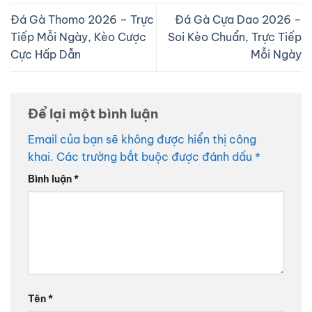
Đá Gà Thomo 2026 – Trực
Đá Gà Cựa Dao 2026 –
Tiếp Mỗi Ngày, Kèo Cược
Soi Kèo Chuẩn, Trực Tiếp
Cực Hấp Dẫn
Mỗi Ngày
Để lại một bình luận
Email của bạn sẽ không được hiển thị công
khai.
Các trường bắt buộc được đánh dấu
*
Bình luận
*
Tên
*