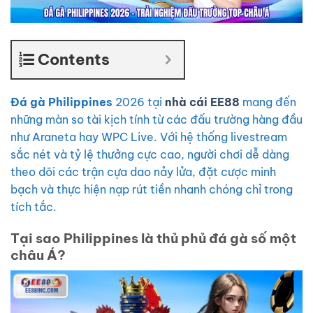
Contents
Đá gà Philippines
2026 tại
nhà cái EE88
mang đến
những màn so tài kịch tính từ các đấu trường hàng đầu
như Araneta hay WPC Live. Với hệ thống livestream
sắc nét và tỷ lệ thưởng cực cao, người chơi dễ dàng
theo dõi các trận cựa dao nảy lửa, đặt cược minh
bạch và thực hiện nạp rút tiền nhanh chóng chỉ trong
tích tắc.
Tại sao Philippines là thủ phủ đá gà số một
châu Á?