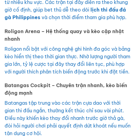
từ nhiều khu vực. Các trận tại đây diễn ra theo khung
giờ cố định, giúp bet thủ dễ theo dõi
lịch thi đấu đá
gà Philippines
và chọn thời điểm tham gia phù hợp.
Roligon Arena – Hệ thống quay và kèo cập nhật
nhanh
Roligon nổi bật với công nghệ ghi hình đa góc và bảng
kèo hiển thị theo thời gian thực. Nhờ lượng người tham
gia lớn, tỷ lệ cược tại đây thay đổi liên tục, phù hợp
với người thích phân tích biến động trước khi đặt tiền.
Batangas Cockpit – Chuyên trận nhanh, kèo biến
động mạnh
Batangas tập trung vào các trận cựa dao với thời
gian thi đấu ngắn, thường kết thúc chỉ sau vài phút.
Điều này khiến kèo thay đổi nhanh trước giờ thả gà,
đòi hỏi người chơi phải quyết định dứt khoát nếu muốn
tận dụng cơ hội.