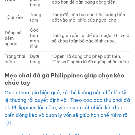
cao hơn để cân bằng dòng tiền.
bảng
Trung
Thay đổi liên tục dựa trên lượng tiền
Tỷ lệ kèo
tâm
đặt vào mỗi phía của người chơi.
Góc
Đồng hồ
trên
Thời gian còn lại để đặt cược; khi về 0
đếm
màn
sẽ khóa toàn bộ các lệnh cược.
ngược
hình
Trạng thái
Dưới
“Open” là đang cho phép đặt tiền,
cược
bảng
“Closed” nghĩa là đã ngừng nhận cược.
Mẹo chơi đá gà Philippines giúp chọn kèo
chắc tay
Muốn tham gia hiệu quả, kê thủ không nên chỉ nhìn tỷ
lệ thưởng rồi quyết định vội. Theo các cao thủ chơi đá
gà Philippines
lâu năm, việc quan sát chiến kê, đọc
biến động kèo và quản lý vốn sẽ giúp hạn chế rủi ro rõ
rệt.