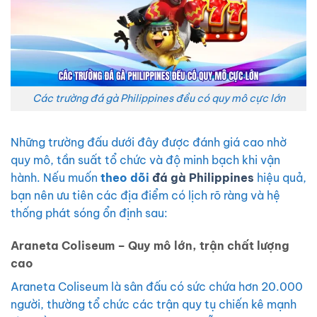
Các trường đá gà Philippines đều có quy mô cực lớn
Những trường đấu dưới đây được đánh giá cao nhờ
quy mô, tần suất tổ chức và độ minh bạch khi vận
hành. Nếu muốn
theo dõi
đá gà Philippines
hiệu quả,
bạn nên ưu tiên các địa điểm có lịch rõ ràng và hệ
thống phát sóng ổn định sau:
Araneta Coliseum – Quy mô lớn, trận chất lượng
cao
Araneta Coliseum là sân đấu có sức chứa hơn 20.000
người, thường tổ chức các trận quy tụ chiến kê mạnh