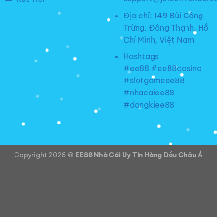
Địa chỉ: 149 Bùi Công
Trừng, Đông Thạnh, Hồ
Chí Minh, Việt Nam
Hashtags
#ee88 #ee88casino
#slotgameee88
#nhacaiee88
#dangkiee88
Copyright 2026 ©
EE88 Nhà Cái Uy Tín Hàng Đầu Châu Á