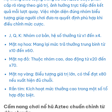
cấp rõ ràng theo giá trị, ảnh hưởng trực tiếp đến kết
quả mỗi lượt quay. Việc nhận diện đúng nhóm biểu
tượng giúp người chơi đưa ra quyết định phù hợp khi
điều chỉnh mức cược.
J, Q, K: Nhóm cơ bản, hệ số thưởng từ x1 đến x4.
Mặt nạ hoa: Mang lại mức trả thưởng trung bình từ
x10 đến x60.
Mặt nạ đỏ: Thuộc nhóm cao, dao động từ x20 đến
x70.
Mặt nạ vàng: Biểu tượng giá trị lớn, có thể đạt x80
nếu xuất hiện đủ chuỗi.
Rắn tím: Kích hoạt mức thưởng cao trong một số tổ
hợp đặc biệt.
Cẩm nang chơi nổ hũ Aztec chuẩn chỉnh từ