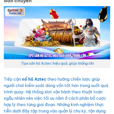
dân chuyên
Tips săn hũ Aztec hiệu quả, giúp thắng lớn
Tiếp cận
nổ hũ Aztec
theo hướng chiến lược giúp
người chơi kiểm soát dòng vốn tốt hơn trong suốt quá
trình quay. Hệ thống slot vận hành theo thuật toán
ngẫu nhiên nên việc tối ưu nằm ở cách phân bổ cược
hợp lý theo từng giai đoạn. Những kinh nghiệm thực
tiễn dưới đây tập trung vào quản lý chu kỳ, tận dụng