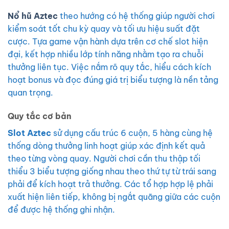
Nổ hũ Aztec
theo hướng có hệ thống giúp người chơi
kiểm soát tốt chu kỳ quay và tối ưu hiệu suất đặt
cược. Tựa game vận hành dựa trên cơ chế slot hiện
đại, kết hợp nhiều lớp tính năng nhằm tạo ra chuỗi
thưởng liên tục. Việc nắm rõ quy tắc, hiểu cách kích
hoạt bonus và đọc đúng giá trị biểu tượng là nền tảng
quan trọng.
Quy tắc cơ bản
Slot Aztec
sử dụng cấu trúc 6 cuộn, 5 hàng cùng hệ
thống dòng thưởng linh hoạt giúp xác định kết quả
theo từng vòng quay. Người chơi cần thu thập tối
thiểu 3 biểu tượng giống nhau theo thứ tự từ trái sang
phải để kích hoạt trả thưởng. Các tổ hợp hợp lệ phải
xuất hiện liên tiếp, không bị ngắt quãng giữa các cuộn
để được hệ thống ghi nhận.