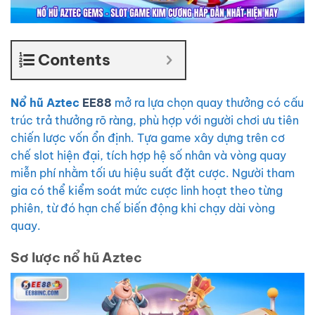
Contents
Nổ hũ Aztec
EE88
mở ra lựa chọn quay thưởng có cấu
trúc trả thưởng rõ ràng, phù hợp với người chơi ưu tiên
chiến lược vốn ổn định. Tựa game xây dựng trên cơ
chế slot hiện đại, tích hợp hệ số nhân và vòng quay
miễn phí nhằm tối ưu hiệu suất đặt cược. Người tham
gia có thể kiểm soát mức cược linh hoạt theo từng
phiên, từ đó hạn chế biến động khi chạy dài vòng
quay.
Sơ lược nổ hũ Aztec