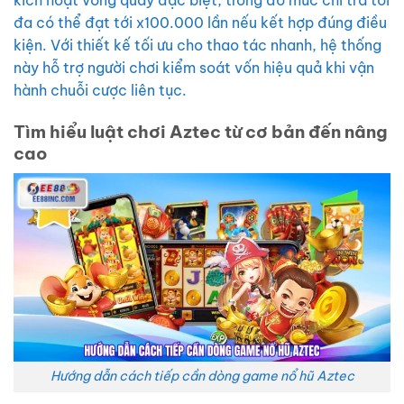
kích hoạt vòng quay đặc biệt, trong đó mức chi trả tối
đa có thể đạt tới x100.000 lần nếu kết hợp đúng điều
kiện. Với thiết kế tối ưu cho thao tác nhanh, hệ thống
này hỗ trợ người chơi kiểm soát vốn hiệu quả khi vận
hành chuỗi cược liên tục.
Tìm hiểu luật chơi Aztec từ cơ bản đến nâng
cao
Hướng dẫn cách tiếp cần dòng game nổ hũ Aztec