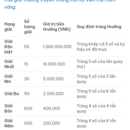
vững:
Số
Hạng
Giá trị tiền
lượng
Quy định trúng thưởng
giải
thưởng (VNĐ)
giải
Giải
Trùng khớp cả 5 số và ký
Đặc
03
1.000.000.000
hiệu vé đã mua
biệt
Giải
Trùng 5 số của lần quay
15
10.000.000
Nhất
thứ 1
Giải
Trùng 5 số của 2 lần
30
5.000.000
Nhì
quay
Trùng 5 số của 6 lần
Giải Ba
90
2.000.000
quay
Giải
Trùng 4 số của 4 lần
600
400.000
Bốn
quay
Giải
Trùng 4 số của 6 lần
900
200.000
Năm
quay