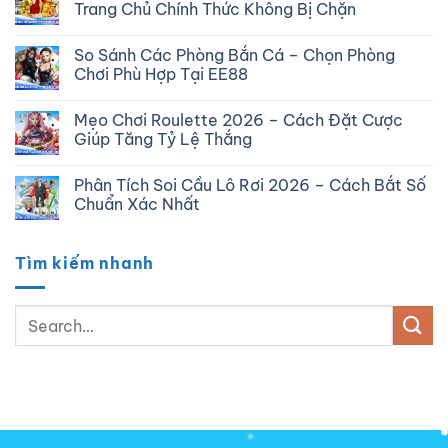
Trang Chủ Chính Thức Không Bị Chặn
So Sánh Các Phòng Bắn Cá – Chọn Phòng
Chơi Phù Hợp Tại EE88
Mẹo Chơi Roulette 2026 – Cách Đặt Cược
Giúp Tăng Tỷ Lệ Thắng
Phân Tích Soi Cầu Lô Rơi 2026 – Cách Bắt Số
Chuẩn Xác Nhất
Thủ Thuật Nhớ Bài Ba Cây – Tuyệt Chiêu Khiến
Tìm kiếm nhanh
Đối Thủ Phá Sản
Xem Tướng Gà Chuẩn 2026 – Cách Nhận Biết
Gà Chiến Hay Nhất