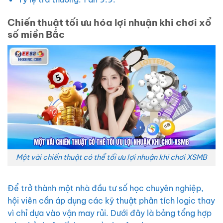
Chiến thuật tối ưu hóa lợi nhuận khi chơi xổ
số miền Bắc
Một vài chiến thuật có thể tối ưu lợi nhuận khi chơi XSMB
Để trở thành một nhà đầu tư số học chuyên nghiệp,
hội viên cần áp dụng các kỹ thuật phân tích logic thay
vì chỉ dựa vào vận may rủi. Dưới đây là bảng tổng hợp