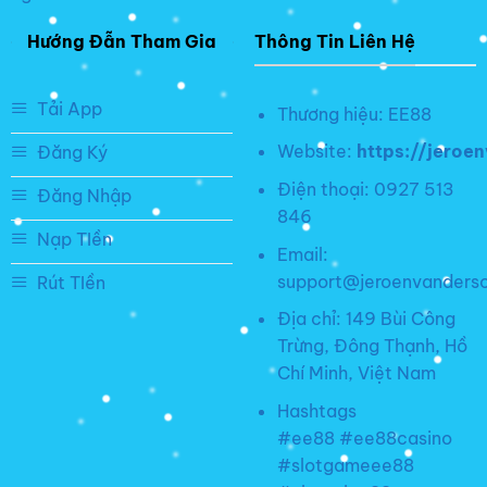
Hướng Đẫn Tham Gia
Thông Tin Liên Hệ
Tải App
Thương hiệu: EE88
Website:
https://jeroe
Đăng Ký
Điện thoại: 0927 513
Đăng Nhập
846
Nạp TIền
Email:
support@jeroenvandersc
Rút TIền
Địa chỉ: 149 Bùi Công
Trừng, Đông Thạnh, Hồ
Chí Minh, Việt Nam
Hashtags
#ee88 #ee88casino
#slotgameee88