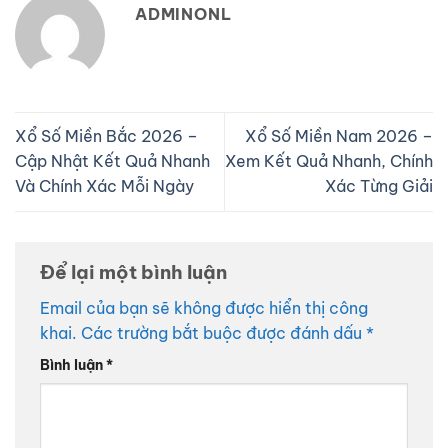
ADMINONL
Xổ Số Miền Bắc 2026 –
Xổ Số Miền Nam 2026 –
Cập Nhật Kết Quả Nhanh
Xem Kết Quả Nhanh, Chính
Và Chính Xác Mỗi Ngày
Xác Từng Giải
Để lại một bình luận
Email của bạn sẽ không được hiển thị công
khai.
Các trường bắt buộc được đánh dấu
*
Bình luận
*