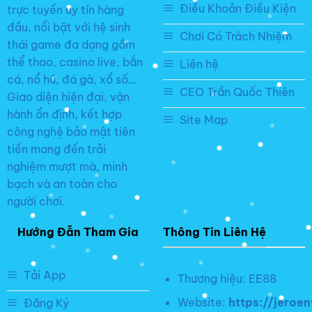
Điều Khoản Điều Kiện
trực tuyến uy tín hàng
đầu, nổi bật với hệ sinh
Chơi Có Trách Nhiệm
thái game đa dạng gồm
thể thao, casino live, bắn
Liên hệ
cá, nổ hũ, đá gà, xổ số…
CEO Trần Quốc Thiên
Giao diện hiện đại, vận
hành ổn định, kết hợp
Site Map
công nghệ bảo mật tiên
tiến mang đến trải
nghiệm mượt mà, minh
bạch và an toàn cho
người chơi.
Hướng Đẫn Tham Gia
Thông Tin Liên Hệ
Tải App
Thương hiệu: EE88
Website:
https://jeroe
Đăng Ký