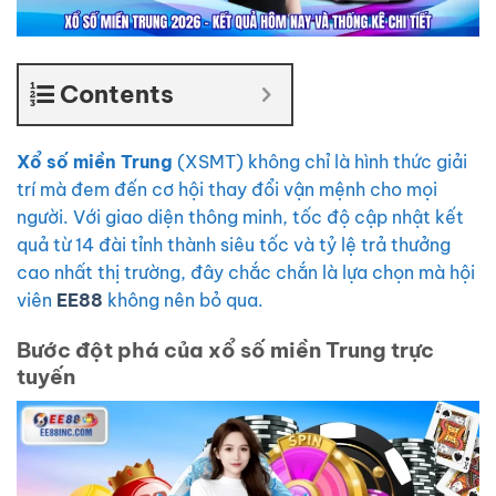
Contents
Xổ số miền Trung
(XSMT) không chỉ là hình thức giải
trí mà đem đến cơ hội thay đổi vận mệnh cho mọi
người. Với giao diện thông minh, tốc độ cập nhật kết
quả từ 14 đài tỉnh thành siêu tốc và tỷ lệ trả thưởng
cao nhất thị trường, đây chắc chắn là lựa chọn mà hội
viên
EE88
không nên bỏ qua.
Bước đột phá của xổ số miền Trung trực
tuyến