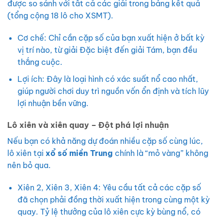
được so sánh với tất cả các giải trong bảng kết quả
(tổng cộng 18 lô cho XSMT).
Cơ chế: Chỉ cần cặp số của bạn xuất hiện ở bất kỳ
vị trí nào, từ giải Đặc biệt đến giải Tám, bạn đều
thắng cuộc.
Lợi ích: Đây là loại hình có xác suất nổ cao nhất,
giúp người chơi duy trì nguồn vốn ổn định và tích lũy
lợi nhuận bền vững.
Lô xiên và xiên quay – Đột phá lợi nhuận
Nếu bạn có khả năng dự đoán nhiều cặp số cùng lúc,
lô xiên tại
xổ số miền Trung
chính là “mỏ vàng” không
nên bỏ qua.
Xiên 2, Xiên 3, Xiên 4: Yêu cầu tất cả các cặp số
đã chọn phải đồng thời xuất hiện trong cùng một kỳ
quay. Tỷ lệ thưởng của lô xiên cực kỳ bùng nổ, có