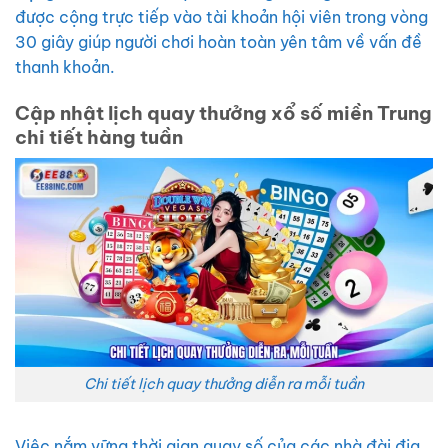
được cộng trực tiếp vào tài khoản hội viên trong vòng
30 giây giúp người chơi hoàn toàn yên tâm về vấn đề
thanh khoản.
Cập nhật lịch quay thưởng xổ số miền Trung
chi tiết hàng tuần
Chi tiết lịch quay thưởng diễn ra mỗi tuần
Việc nắm vững thời gian quay số của các nhà đài địa