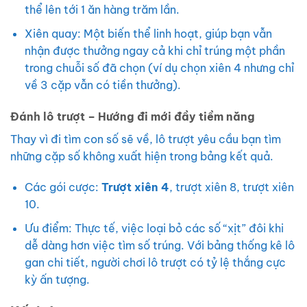
thể lên tới 1 ăn hàng trăm lần.
Xiên quay: Một biến thể linh hoạt, giúp bạn vẫn
nhận được thưởng ngay cả khi chỉ trúng một phần
trong chuỗi số đã chọn (ví dụ chọn xiên 4 nhưng chỉ
về 3 cặp vẫn có tiền thưởng).
Đánh lô trượt – Hướng đi mới đầy tiềm năng
Thay vì đi tìm con số sẽ về, lô trượt yêu cầu bạn tìm
những cặp số không xuất hiện trong bảng kết quả.
Các gói cược:
Trượt xiên 4
, trượt xiên 8, trượt xiên
10.
Ưu điểm: Thực tế, việc loại bỏ các số “xịt” đôi khi
dễ dàng hơn việc tìm số trúng. Với bảng thống kê lô
gan chi tiết, người chơi lô trượt có tỷ lệ thắng cực
kỳ ấn tượng.