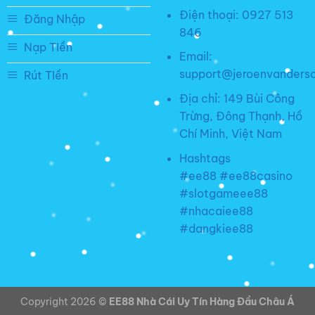
Điện thoại: 0927 513
Đăng Nhập
846
Nạp TIền
Email:
support@jeroenvandersc
Rút TIền
Địa chỉ: 149 Bùi Công
Trừng, Đông Thạnh, Hồ
Chí Minh, Việt Nam
Hashtags
#ee88 #ee88casino
#slotgameee88
#nhacaiee88
#dangkiee88
Copyright 2026 ©
EE88 Nhà Cái Uy Tín Hàng Đầu Châu Á