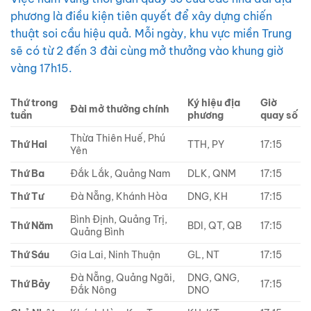
phương là điều kiện tiên quyết để xây dựng chiến
thuật soi cầu hiệu quả. Mỗi ngày, khu vực miền Trung
sẽ có từ 2 đến 3 đài cùng mở thưởng vào khung giờ
vàng 17h15.
Thứ trong
Ký hiệu địa
Giờ
Đài mở thưởng chính
tuần
phương
quay số
Thừa Thiên Huế, Phú
Thứ Hai
TTH, PY
17:15
Yên
Thứ Ba
Đắk Lắk, Quảng Nam
DLK, QNM
17:15
Thứ Tư
Đà Nẵng, Khánh Hòa
DNG, KH
17:15
Bình Định, Quảng Trị,
Thứ Năm
BDI, QT, QB
17:15
Quảng Bình
Thứ Sáu
Gia Lai, Ninh Thuận
GL, NT
17:15
Đà Nẵng, Quảng Ngãi,
DNG, QNG,
Thứ Bảy
17:15
Đắk Nông
DNO