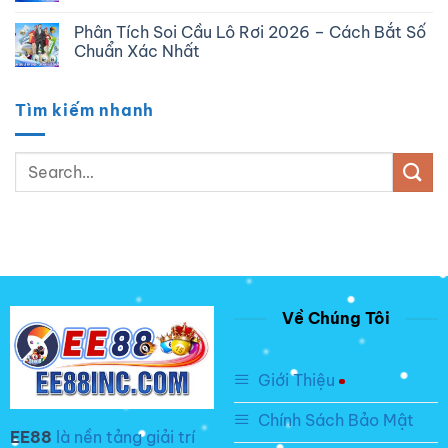
Phân Tích Soi Cầu Lô Rơi 2026 – Cách Bắt Số
Chuẩn Xác Nhất
Thủ Thuật Nhớ Bài Ba Cây – Tuyệt Chiêu Khiến
Tìm kiếm nhanh
Đối Thủ Phá Sản
Xem Tướng Gà Chuẩn 2026 – Cách Nhận Biết
Gà Chiến Hay Nhất
Về Chúng Tôi
Giới Thiệu
Chính Sách Bảo Mật
EE88
là nền tảng giải trí