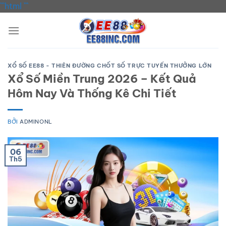
Bỏ
```html
```
qua
nội
dung
XỔ SỐ EE88 - THIÊN ĐƯỜNG CHỐT SỐ TRỰC TUYẾN THƯỞNG LỚN
Xổ Số Miền Trung 2026 – Kết Quả
Hôm Nay Và Thống Kê Chi Tiết
BỞI
ADMINONL
06
Th5