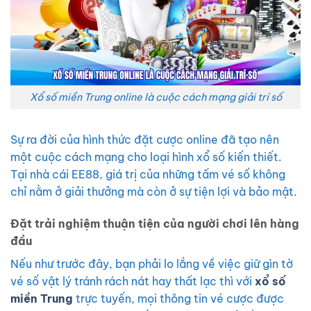
Xổ số miền Trung online là cuộc cách mạng giải trí số
Sự ra đời của hình thức đặt cược online đã tạo nên
một cuộc cách mạng cho loại hình xổ số kiến thiết.
Tại nhà cái EE88, giá trị của những tấm vé số không
chỉ nằm ở giải thưởng mà còn ở sự tiện lợi và bảo mật.
Đặt trải nghiệm thuận tiện của người chơi lên hàng
đầu
Nếu như trước đây, bạn phải lo lắng về việc giữ gìn tờ
vé số vật lý tránh rách nát hay thất lạc thì với
xổ số
miền Trung
trực tuyến, mọi thông tin vé cược được