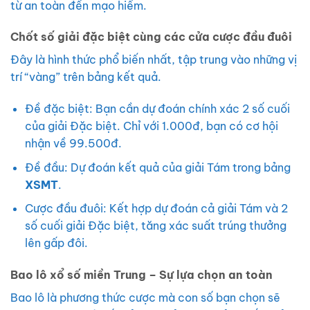
từ an toàn đến mạo hiểm.
Chốt số giải đặc biệt cùng các cửa cược đầu đuôi
Đây là hình thức phổ biến nhất, tập trung vào những vị
trí “vàng” trên bảng kết quả.
Đề đặc biệt: Bạn cần dự đoán chính xác 2 số cuối
của giải Đặc biệt. Chỉ với 1.000đ, bạn có cơ hội
nhận về 99.500đ.
Đề đầu: Dự đoán kết quả của giải Tám trong bảng
XSMT
.
Cược đầu đuôi: Kết hợp dự đoán cả giải Tám và 2
số cuối giải Đặc biệt, tăng xác suất trúng thưởng
lên gấp đôi.
Bao lô xổ số miền Trung – Sự lựa chọn an toàn
Bao lô là phương thức cược mà con số bạn chọn sẽ