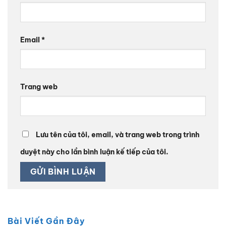
Email
*
Trang web
Lưu tên của tôi, email, và trang web trong trình
duyệt này cho lần bình luận kế tiếp của tôi.
Bài Viết Gần Đây