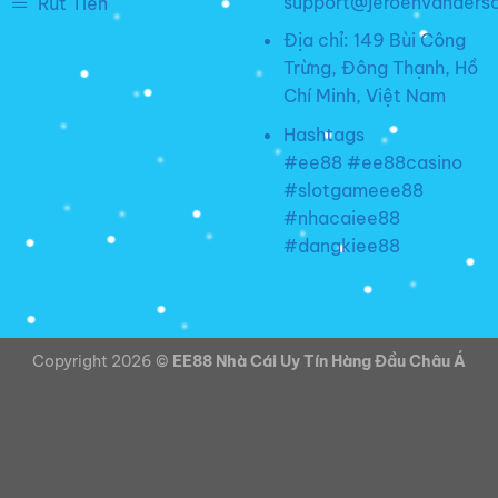
support@jeroenvandersc
Rút TIền
Địa chỉ: 149 Bùi Công
Trừng, Đông Thạnh, Hồ
Chí Minh, Việt Nam
Hashtags
#ee88 #ee88casino
#slotgameee88
#nhacaiee88
#dangkiee88
Copyright 2026 ©
EE88 Nhà Cái Uy Tín Hàng Đầu Châu Á