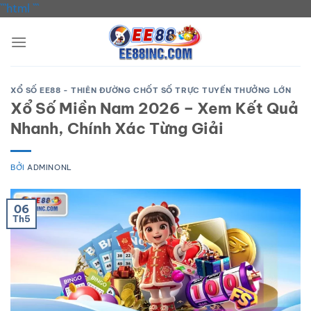
Bỏ
```html
```
qua
nội
dung
XỔ SỐ EE88 - THIÊN ĐƯỜNG CHỐT SỐ TRỰC TUYẾN THƯỞNG LỚN
Xổ Số Miền Nam 2026 – Xem Kết Quả
Nhanh, Chính Xác Từng Giải
BỞI
ADMINONL
06
Th5