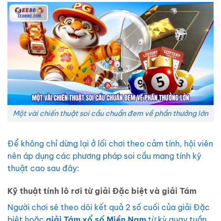
Một vài chiến thuật soi cầu chuẩn đem về phần thưởng lớn
Để không chỉ dừng lại ở lối chơi theo cảm tính, hội viên
nên áp dụng các phương pháp soi cầu mang tính kỹ
thuật cao sau đây:
Kỹ thuật tính lô rơi từ giải Đặc biệt và giải Tám
Người chơi sẽ theo dõi kết quả 2 số cuối của giải Đặc
biệt hoặc
giải Tám xổ số Miền Nam
từ kỳ quay tuần