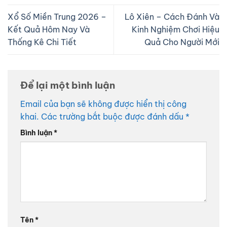
Xổ Số Miền Trung 2026 –
Lô Xiên – Cách Đánh Và
Kết Quả Hôm Nay Và
Kinh Nghiệm Chơi Hiệu
Thống Kê Chi Tiết
Quả Cho Người Mới
Để lại một bình luận
Email của bạn sẽ không được hiển thị công
khai.
Các trường bắt buộc được đánh dấu
*
Bình luận
*
Tên
*