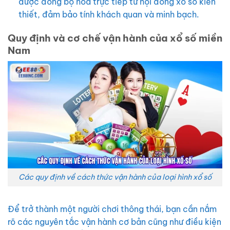
được đồng bộ hóa trực tiếp từ hội đồng xổ số kiến
thiết, đảm bảo tính khách quan và minh bạch.
Quy định và cơ chế vận hành của xổ số miền
Nam
Các quy định về cách thức vận hành của loại hình xổ số
Để trở thành một người chơi thông thái, bạn cần nắm
rõ các nguyên tắc vận hành cơ bản cũng như điều kiện