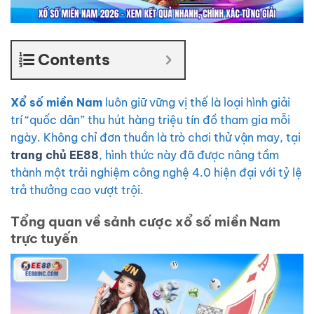
Contents
Xổ số miền Nam
luôn giữ vững vị thế là loại hình giải
trí “quốc dân” thu hút hàng triệu tín đồ tham gia mỗi
ngày. Không chỉ đơn thuần là trò chơi thử vận may, tại
trang chủ EE88
, hình thức này đã được nâng tầm
thành một trải nghiệm công nghệ 4.0 hiện đại với tỷ lệ
trả thưởng cao vượt trội.
Tổng quan về sảnh cược xổ số miền Nam
trực tuyến