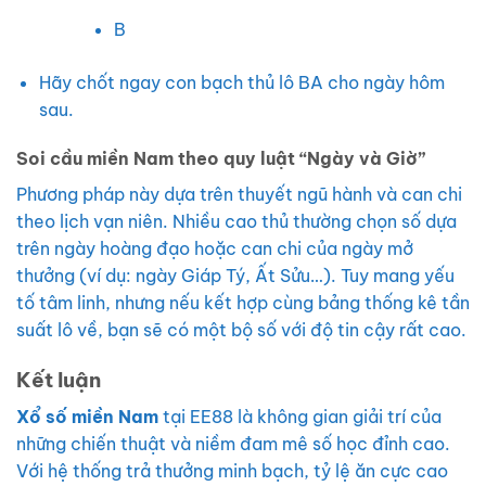
B
Hãy chốt ngay con bạch thủ lô BA cho ngày hôm
sau.
Soi cầu miền Nam theo quy luật “Ngày và Giờ”
Phương pháp này dựa trên thuyết ngũ hành và can chi
theo lịch vạn niên. Nhiều cao thủ thường chọn số dựa
trên ngày hoàng đạo hoặc can chi của ngày mở
thưởng (ví dụ: ngày Giáp Tý, Ất Sửu…). Tuy mang yếu
tố tâm linh, nhưng nếu kết hợp cùng bảng thống kê tần
suất lô về, bạn sẽ có một bộ số với độ tin cậy rất cao.
Kết luận
Xổ số miền Nam
tại EE88 là không gian giải trí của
những chiến thuật và niềm đam mê số học đỉnh cao.
Với hệ thống trả thưởng minh bạch, tỷ lệ ăn cực cao