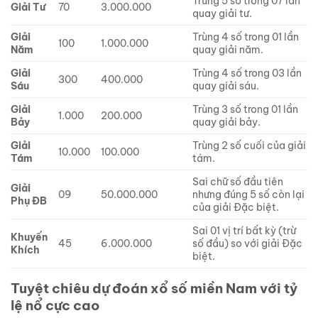
Trùng 5 số trong 07 lần
Giải Tư
70
3.000.000
quay giải tư.
Giải
Trùng 4 số trong 01 lần
100
1.000.000
Năm
quay giải năm.
Giải
Trùng 4 số trong 03 lần
300
400.000
Sáu
quay giải sáu.
Giải
Trùng 3 số trong 01 lần
1.000
200.000
Bảy
quay giải bảy.
Giải
Trùng 2 số cuối của giải
10.000
100.000
Tám
tám.
Sai chữ số đầu tiên
Giải
09
50.000.000
nhưng đúng 5 số còn lại
Phụ ĐB
của giải Đặc biệt.
Sai 01 vị trí bất kỳ (trừ
Khuyến
45
6.000.000
số đầu) so với giải Đặc
Khích
biệt.
Tuyệt chiêu dự đoán xổ số miền Nam với tỷ
lệ nổ cực cao