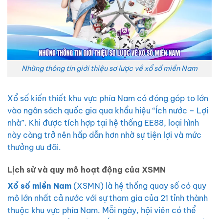
Những thông tin giới thiệu sơ lược về xổ số miền Nam
Xổ số kiến thiết khu vực phía Nam có đóng góp to lớn
vào ngân sách quốc gia qua khẩu hiệu “Ích nước – Lợi
nhà”. Khi được tích hợp tại hệ thống EE88, loại hình
này càng trở nên hấp dẫn hơn nhờ sự tiện lợi và mức
thưởng ưu đãi.
Lịch sử và quy mô hoạt động của XSMN
Xổ số miền Nam
(XSMN) là hệ thống quay số có quy
mô lớn nhất cả nước với sự tham gia của 21 tỉnh thành
thuộc khu vực phía Nam. Mỗi ngày, hội viên có thể