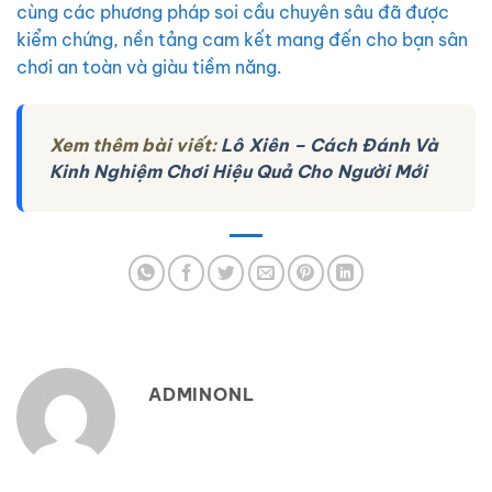
cùng các phương pháp soi cầu chuyên sâu đã được
kiểm chứng, nền tảng cam kết mang đến cho bạn sân
chơi an toàn và giàu tiềm năng.
Xem thêm bài viết:
Lô Xiên – Cách Đánh Và
Kinh Nghiệm Chơi Hiệu Quả Cho Người Mới
ADMINONL